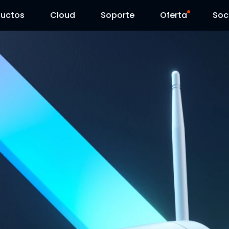
ductos
Cloud
Soporte
Oferta
Soc
Centro de Soporte
Ventas Flash
Centro de Descarga
Reolink Day
Blog
Contáctenos