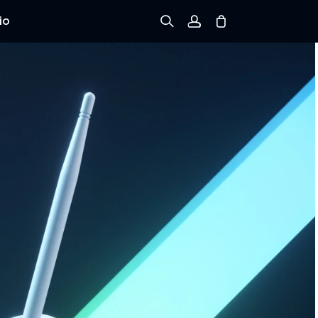
io
Registrarse
Iniciar sesión
Rastree el Pedido