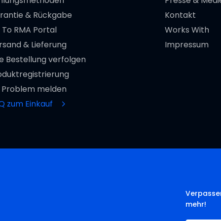
hlungsmethoden
Presse & Medi
rantie & Rückgabe
Kontakt
 To RMA Portal
Works With
rsand & Lieferung
Impressum
re Bestellung verfolgen
oduktregistrierung
n Problem melden
Q zum Einkauf
Verpassen
mehr!