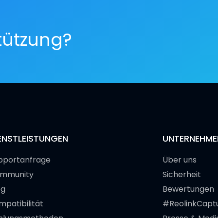
tützung?
ENSTLEISTUNGEN
UNTERNEHME
pportanfrage
Über uns
mmunity
Sicherheit
og
Bewertungen
mpatibilität
#ReolinkCapt