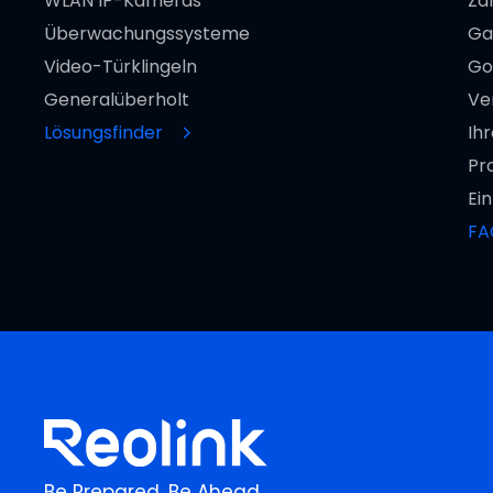
WLAN IP-Kameras
Za
Überwachungssysteme
Ga
Video-Türklingeln
Go
Generalüberholt
Ve
Lösungsfinder
Ih
Pr
Ei
FA
Be Prepared, Be Ahead