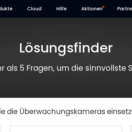
dukte
Cloud
Hilfe
Aktionen
Partn
Supportanfrage
Sonderangebot
Lösungsfinder
Herunterladen
Reolink Day
Blog
 als 5 Fragen, um die sinnvollste 
Kontakt
 Sie die Überwachungskameras einset