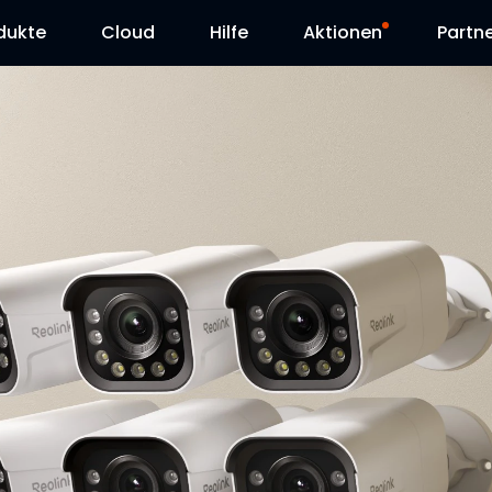
dukte
Cloud
Hilfe
Aktionen
Partn
Supportanfrage
Sonderangebot
Herunterladen
Reolink Day
Blog
Kontakt