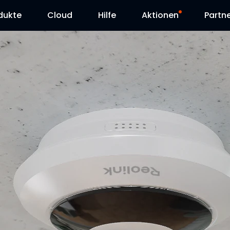
dukte
Cloud
Hilfe
Aktionen
Partn
Supportanfrage
Sonderangebot
Herunterladen
Reolink Day
Blog
Kontakt