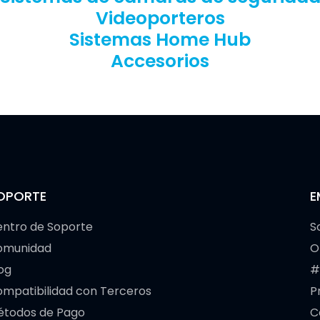
Videoporteros
Sistemas Home Hub
Accesorios
OPORTE
E
ntro de Soporte
S
omunidad
O
og
#
mpatibilidad con Terceros
P
étodos de Pago
C