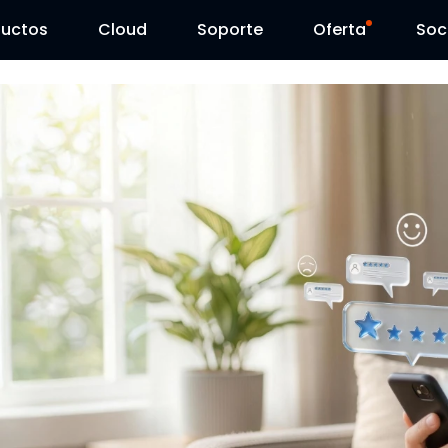
ductos
Cloud
Soporte
Oferta
Soc
Centro de Soporte
Ventas Flash
Centro de Descarga
Reolink Day
Blog
Contáctenos