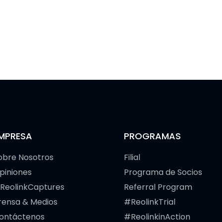
MPRESA
PROGRAMAS
obre Nosotros
Filial
piniones
Programa de Socios
ReolinkCaptures
Referral Program
rensa & Medios
#ReolinkTrial
ontáctenos
#ReolinkinAction