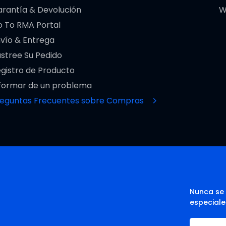
rantía & Devolución
W
 To RMA Portal
vío & Entrega
stree Su Pedido
gistro de Producto
formar de un problema
reguntas Frecuentes sobre Compras
Nunca se 
especiale