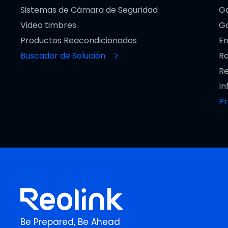
Sistemas de Cámara de Seguridad
Ga
Video timbres
Go
Productos Reacondicionados
En
Buscador de Solución
Ra
Re
In
P
Be Prepared, Be Ahead