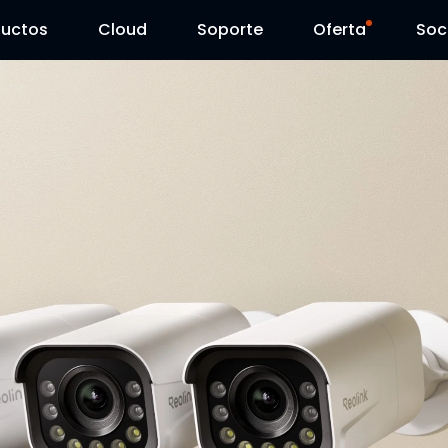
ductos
Cloud
Soporte
Oferta
Soc
Centro de Soporte
Ventas Flash
Centro de Descarga
Reolink Day
Blog
Contáctenos