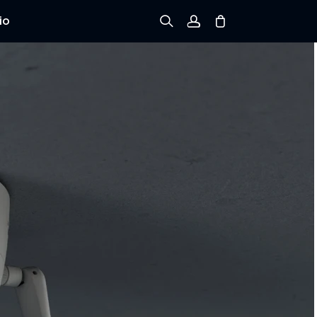
io
Registrarse
Iniciar sesión
Rastree el Pedido