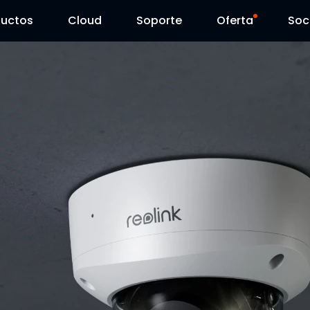
ductos
Cloud
Soporte
Oferta
Soc
Centro de Soporte
Ventas Flash
Centro de Descarga
Reolink Day
Blog
Contáctenos