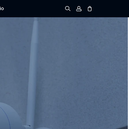
io
Registrarse
Iniciar sesión
Rastree el Pedido