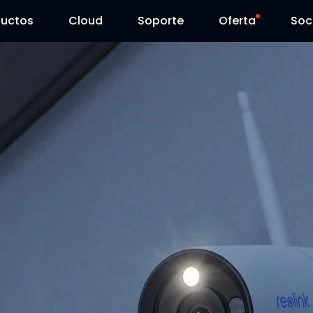
ductos
Cloud
Soporte
Oferta
Soc
Centro de Soporte
Ventas Flash
Centro de Descarga
Reolink Day
Blog
Contáctenos