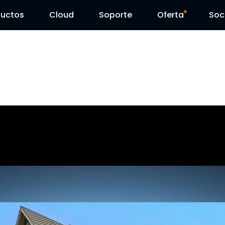
ductos
Cloud
Soporte
Oferta
Soc
Centro de Soporte
Ventas Flash
Centro de Descarga
Reolink Day
Blog
Contáctenos