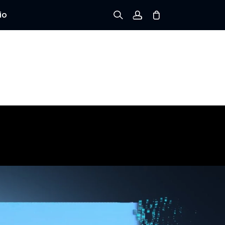
io
Registrarse
Iniciar sesión
Rastree el Pedido