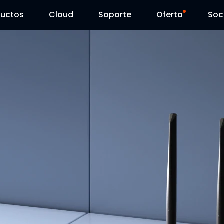
ductos
Cloud
Soporte
Oferta
Soc
Centro de Soporte
Ventas Flash
Centro de Descarga
Reolink Day
Blog
Contáctenos