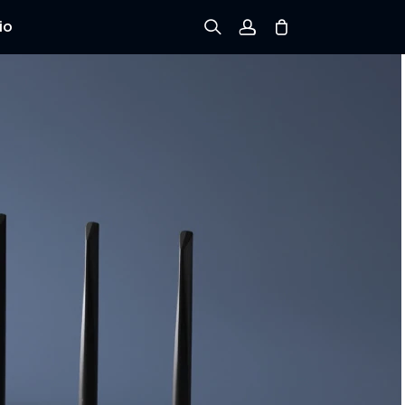
io
Registrarse
Iniciar sesión
Rastree el Pedido