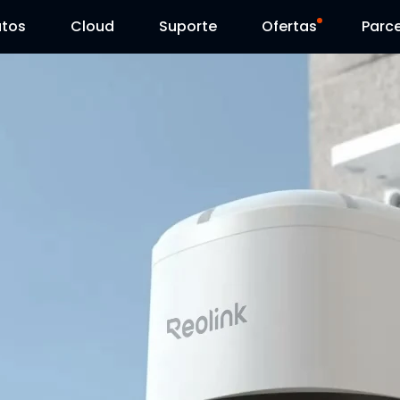
utos
Cloud
Suporte
Ofertas
Parce
Centro de Suporte
Venda Flash
Centro de Download
Reolink Day
Blog
Contacte-nos