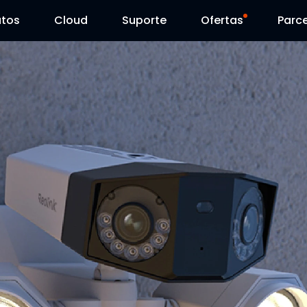
utos
Cloud
Suporte
Ofertas
Parce
Centro de Suporte
Venda Flash
Centro de Download
Reolink Day
Blog
Contacte-nos