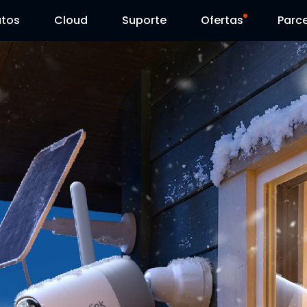
utos
Cloud
Suporte
Ofertas
Parce
Centro de Suporte
Venda Flash
Centro de Download
Reolink Day
Blog
Contacte-nos