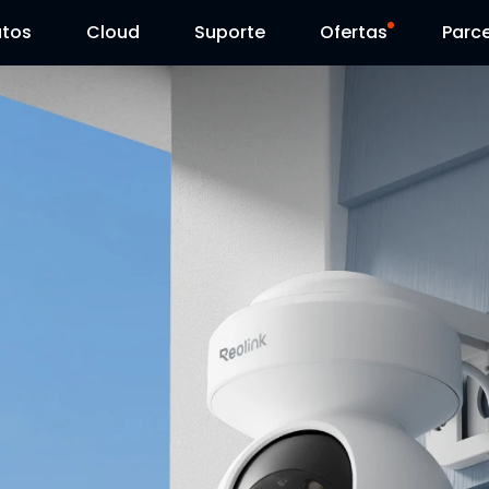
utos
Cloud
Suporte
Ofertas
Parce
Centro de Suporte
Venda Flash
Centro de Download
Reolink Day
Blog
Contacte-nos