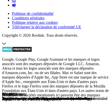
Politique de confidentialité
Conditions générales
Politique relative aux cookies
Télécharger la déclaration de conformité UE
Copyright © 2026 Reolink. Tous droits réservés.
Google, Google Play, Google Assistant et les marques et logos
associés sont des marques déposées de Google LLC. Amazon,
Alexa et tous les logos associés sont des marques déposées
d'Amazon.com, Inc. ou de ses filiales. Mac et Safari sont des
marques déposées d'Apple Inc. App Store est une marque de service
d'Apple Inc., enregistrée aux États-Unis et dans d'autres pays.
Firefox et le logo Firefox sont des marques déposées de la Mozilla
Foundation aux États-Unis et dans d'autres pays. Les autres noms de
Alexa
Google Home
Home Assistant
QNAP
Homey
Synology
Alexa
Google Home
Home Assistant
QNAP
Homey
Synology
produits et de sociétés mentionnés ici peuvent être des marques
Top 10 des routines Alexa pour une maison plus intelligente
Améliorez votre style de vie, automatisez votre sécurité
IIntégrez vos produits intelligents dans un tableau de bord centralisé
Une solution de surveillance polyvalente et évolutive
Intégrez vos caméras Reolink au hub domotique Homey
Ajouter des Caméras au Station de Surveillance Synology
Top 10 des routines Alexa pour une maison plus intelligente
Améliorez votre style de vie, automatisez votre sécurité
IIntégrez vos produits intelligents dans un tableau de bord centralisé
Une solution de surveillance polyvalente et évolutive
Intégrez vos caméras Reolink au hub domotique Homey
Ajouter des Caméras au Station de Surveillance Synology
déposées de leurs sociétés respectives.