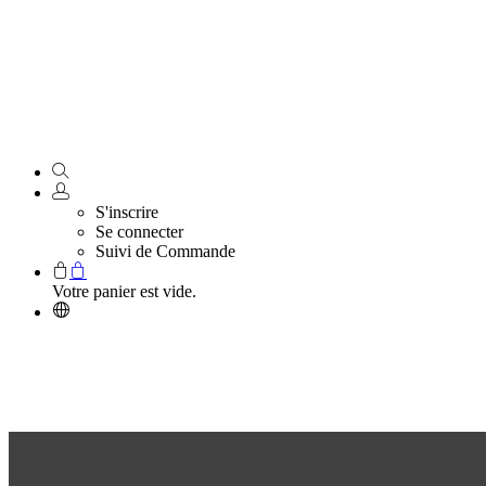
S'inscrire
Se connecter
Suivi de Commande
Votre panier est vide.
Programme de parrainage de Reolink
Parrainez vos amis, profitez d'avantages mutuels