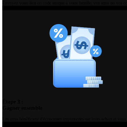
Envoyez votre lien ou code unique à votre famille, vos amis ou vos co
Étape 3 :
Gagner ensemble
Les amis bénéficient d'économies importantes sur leurs achats et vo