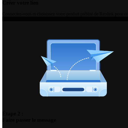
Créer votre lien
Connectez-vous et choisissez votre produit préféré de Reolink pour cr
Étape 2 :
Faire passer le message