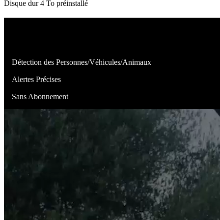
Disque dur 4 To préinstallé
Identifier les Véritables Menaces
Les caméras de ce système peuvent distinguer les personnes, véhicules
Détection des Personnes/Véhicules/Animaux
Alertes Précises
Sans Abonnement