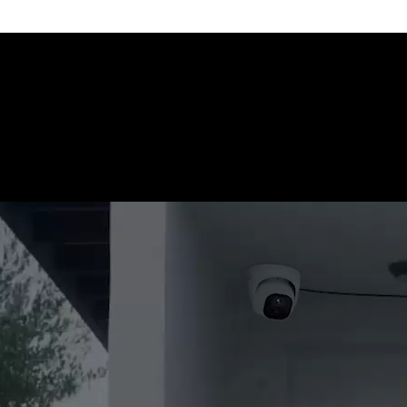
 et animaux des autres objets. Vous recevrez des alertes instantanées l