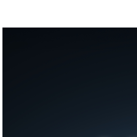
La caméra TrackMix propose plusieurs solutions de stockage,
notamment la carte microSD (jusqu'à 512 Go), la série Reolink
Home Hub et les NVR PoE / Wi-Fi. Choisissez la solution qui vous
convient le mieux et profitez d'un accès fiable à vos enregistrements.