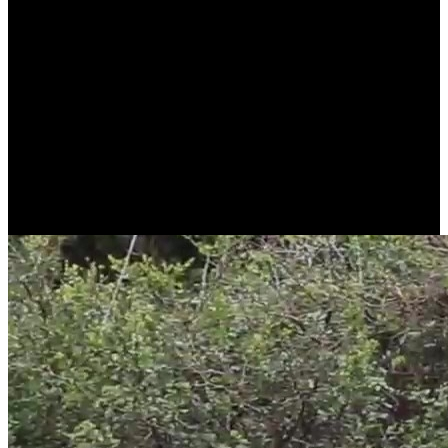
Exactement ! La 4K 8MP se livre
désormais avec un PT
Pour la première fois dans l'industrie, la caméra 4G pour animaux
sauvages est dotée d'une fonction panoramique et d'une véritable
résolution 4K 8MP sans interpolation. Vous pouvez observer les
activités des animaux sauvages en direct avec une vue à 360° ou
télécharger à distance des vidéos et des images 4K stockées sur une
carte microSD.