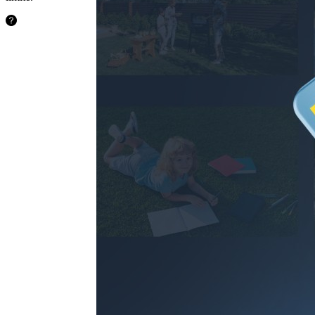
48,5 heures
128 Go
97,1 heures
256 Go
194,2 heures
512 Go