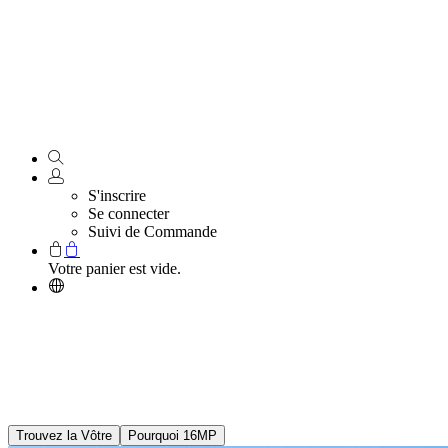
S'inscrire
Se connecter
Suivi de Commande
Votre panier est vide.
Série de Caméras
16MP UHD
Tout en Clarté Éblouissante, Aucun Angle Oublié
Trouvez la Vôtre
Pourquoi 16MP