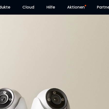
dukte
Cloud
Hilfe
Aktionen
Partn
Supportanfrage
Sonderangebot
Herunterladen
Reolink Day
Blog
Kontakt