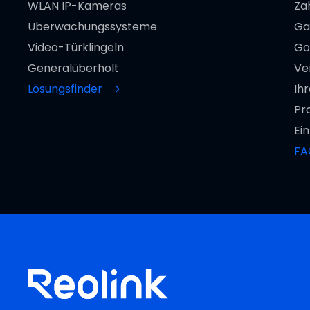
WLAN IP-Kameras
Za
Überwachungssysteme
Ga
Video-Türklingeln
Go
Generalüberholt
Ve
Lösungsfinder
Ih
Pr
Ei
FA