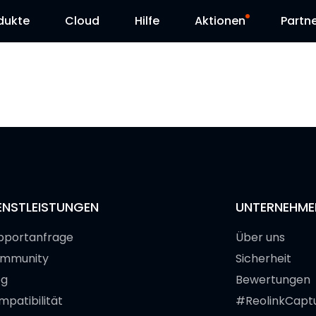
dukte
Cloud
Hilfe
Aktionen
Partn
Supportanfrage
Sonderangebot
Herunterladen
Reolink Day
Blog
Kontakt
ENSTLEISTUNGEN
UNTERNEHME
pportanfrage
Über uns
mmunity
Sicherheit
og
Bewertungen
mpatibilität
#ReolinkCapt