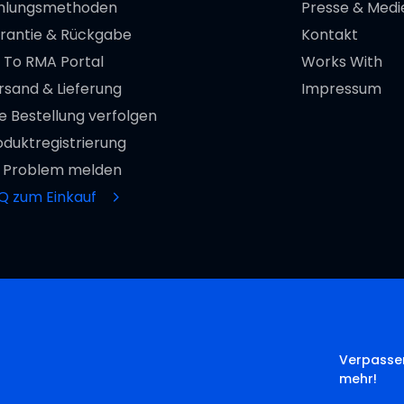
hlungsmethoden
Presse & Medi
rantie & Rückgabe
Kontakt
 To RMA Portal
Works With
rsand & Lieferung
Impressum
re Bestellung verfolgen
oduktregistrierung
n Problem melden
Q zum Einkauf
Verpassen
mehr!