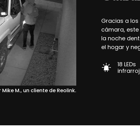
Gracias a los
cámara, este 
la noche dent
el hogar y ne
18 LEDs
infrarro
Mike M., un cliente de Reolink.