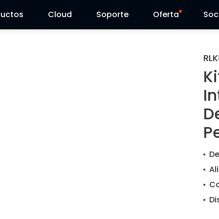
ductos
Cloud
Soporte
Oferta
Soc
Centro de Soporte
Ventas Flash
RLK
K
Centro de Descarga
Reolink Day
In
Blog
D
P
Contáctenos
De
Al
Co
Di