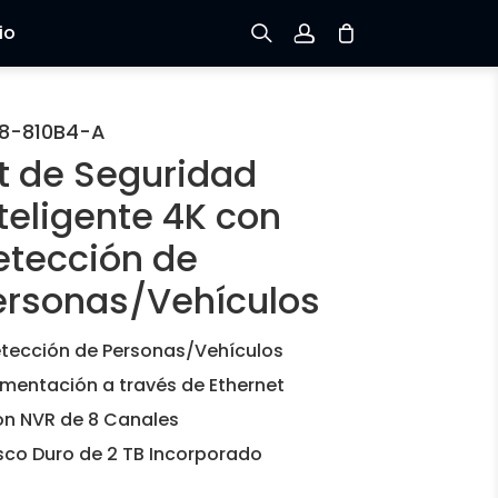
io
Registrarse
8-810B4-A
it de Seguridad
Iniciar sesión
teligente 4K con
Rastree el Pedido
etección de
ersonas/Vehículos
tección de Personas/Vehículos
imentación a través de Ethernet
n NVR de 8 Canales
sco Duro de 2 TB Incorporado