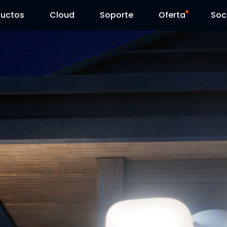
ductos
Cloud
Soporte
Oferta
Soc
Centro de Soporte
Ventas Flash
Centro de Descarga
Reolink Day
Blog
Contáctenos