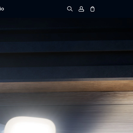
io
Registrarse
Iniciar sesión
Rastree el Pedido