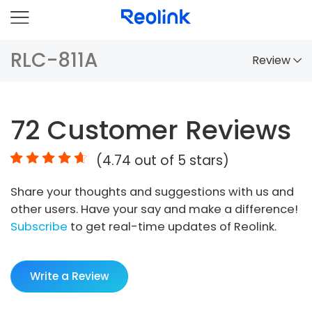
RLC-811A
Review
Overview
72
Customer Reviews
Comparison
(
4.74
out of 5 stars)
Accessories
Share your thoughts and suggestions with us and
Video
other users. Have your say and make a difference!
Specs
Subscribe
to get real-time updates of Reolink.
FAQs
Write a Review