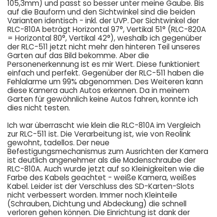
105,3mm) und passt so besser unter meine Gaube. Bis
auf die Bauform und den Sichtwinkel sind die beiden
Varianten identisch - inkl. der UVP. Der Sichtwinkel der
RLC-810A beträgt Horizontal 97°, Vertikal 51° (RLC-820A
= Horizontal 80°, Vertikal 42°), weshalb ich gegenüber
der RLC-511 jetzt nicht mehr den hinteren Teil unseres
Garten auf das Bild bekomme. Aber die
Personenerkennung ist es mir Wert. Diese funktioniert
einfach und perfekt. Gegenüber der RLC-511 haben die
Fehlalarme um 99% abgenommen. Des Weiteren kann
diese Kamera auch Autos erkennen. Da in meinem
Garten für gewöhnlich keine Autos fahren, konnte ich
dies nicht testen.
Ich war überrascht wie klein die RLC-810A im Vergleich
zur RLC-511 ist. Die Verarbeitung ist, wie von Reolink
gewohnt, tadellos. Der neue
Befestigungsmechanismus zum Ausrichten der Kamera
ist deutlich angenehmer als die Madenschraube der
RLC-810A. Auch wurde jetzt auf so Kleinigkeiten wie die
Farbe des Kabels geachtet - weiße Kamera, weißes
Kabel. Leider ist der Verschluss des SD-Karten-Slots
nicht verbessert worden. Immer noch Kleinteile
(Schrauben, Dichtung und Abdeckung) die schnell
verloren gehen können. Die Einrichtung ist dank der