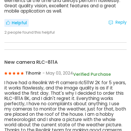
elements all the time and always perform flawlessly.
Great quality vision, excellent features and a great
mobile application as well.
Reply
Helpful
2
people found this helpful
New camera RLC-811A
Tihomir
- May 03, 2024
Verified Purchase
I have had a Reolink WI-FI camera rlc511W 2K for 5 years,
it works flawlessly, and the image quality is as if it
worked the first day. That's why I decided to order this
RLC-811A 8K, and I didn't regret it. Everything works
perfectly, I have no complaints about anything. I use
my cameras to monitor the weather, just for that, both
are placed on the roof of the house. I am a hobby
meteorologist and I share a picture with the whole
world about the current state of the weather picture.
Thanks to the Reolink team for making good cameras