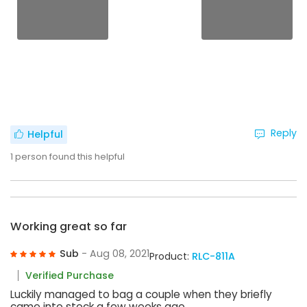
Reply
Helpful
1
person found this helpful
Working great so far
Sub
- Aug 08, 2021
Product:
RLC-811A
Verified Purchase
Luckily managed to bag a couple when they briefly
came into stock a few weeks ago.