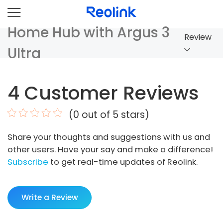
Home Hub with Argus 3
Review
Ultra
Overview
4
Customer Reviews
Comparison
(
0
out of 5 stars)
Accessories
Share your thoughts and suggestions with us and
Video
other users. Have your say and make a difference!
Specs
Subscribe
to get real-time updates of Reolink.
FAQs
Write a Review