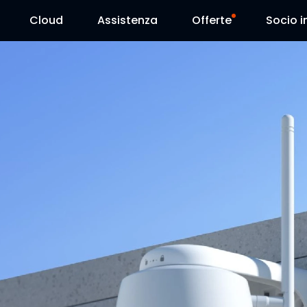
Cloud
Assistenza
Offerte
Socio in
Centro Assistenza
Vendite flash
Centro Scarica
Reolink Day
Blog
Contattaci